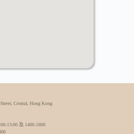
 Street, Central, Hong Kong
-13:00 及 1400-1800
00