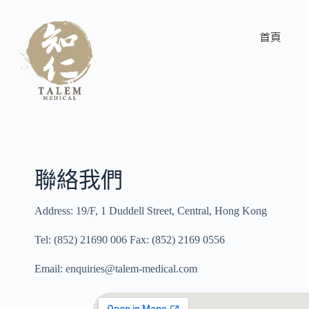
首頁
聯絡我們
Address: 19/F, 1 Duddell Street, Central, Hong Kong
Tel: (852) 21690 006 Fax: (852) 2169 0556
Email: enquiries@talem-medical.com